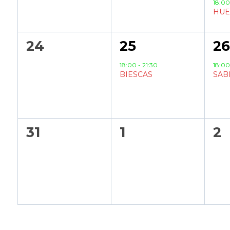
18:0
HUE
0
1
1
24
25
2
eventos,
evento,
ev
18:00
-
21:30
18:0
BIESCAS
SAB
0
0
0
31
1
2
eventos,
eventos,
ev