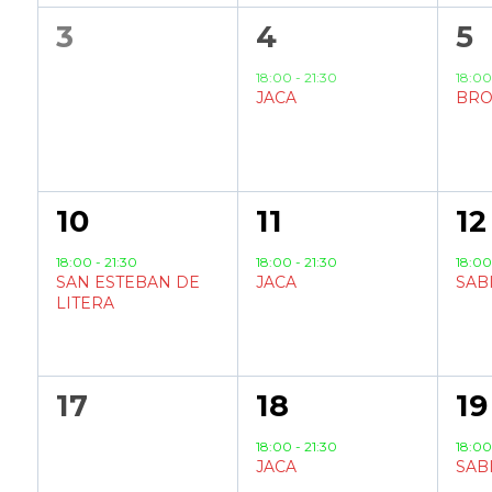
0
1
1
3
4
5
eventos,
evento,
ev
18:00
-
21:30
18:0
JACA
BRO
1
1
1
10
11
12
evento,
evento,
ev
18:00
-
21:30
18:00
-
21:30
18:0
SAN ESTEBAN DE
JACA
SAB
LITERA
0
1
2
17
18
19
eventos,
evento,
ev
18:00
-
21:30
18:0
JACA
SAB