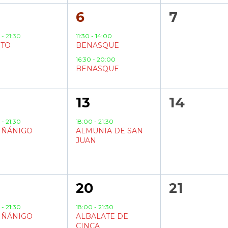
2
0
6
7
ento,
eventos,
eventos
0
-
21:30
11:30
-
14:00
TO
BENASQUE
16:30
-
20:00
BENASQUE
1
0
13
14
ento,
evento,
eventos
0
-
21:30
18:00
-
21:30
IÑÁNIGO
ALMUNIA DE SAN
JUAN
1
0
20
21
entos,
evento,
eventos
0
-
21:30
18:00
-
21:30
IÑÁNIGO
ALBALATE DE
CINCA