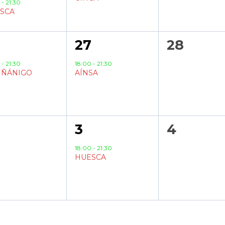
0
-
21:30
SCA
1
0
6
27
28
ento,
evento,
eventos
0
-
21:30
18:00
-
21:30
IÑÁNIGO
AÍNSA
1
0
3
4
entos,
evento,
eventos
18:00
-
21:30
HUESCA