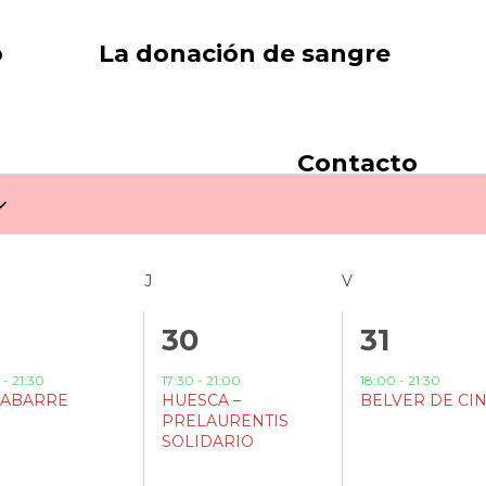
o
La donación de sangre
Contacto
COLES
J
JUEVES
V
VIERNES
1
1
9
30
31
ento,
evento,
evento,
0
-
21:30
17:30
-
21:00
18:00
-
21:30
ABARRE
HUESCA –
BELVER DE CI
PRELAURENTIS
SOLIDARIO