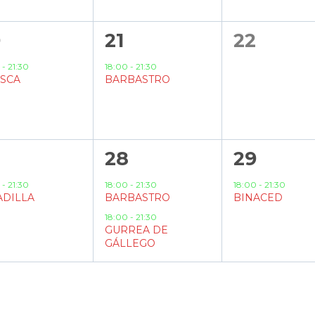
1
0
0
21
22
ento,
evento,
eventos
0
-
21:30
18:00
-
21:30
SCA
BARBASTRO
2
1
7
28
29
ento,
eventos,
evento,
0
-
21:30
18:00
-
21:30
18:00
-
21:30
ADILLA
BARBASTRO
BINACED
18:00
-
21:30
GURREA DE
GÁLLEGO