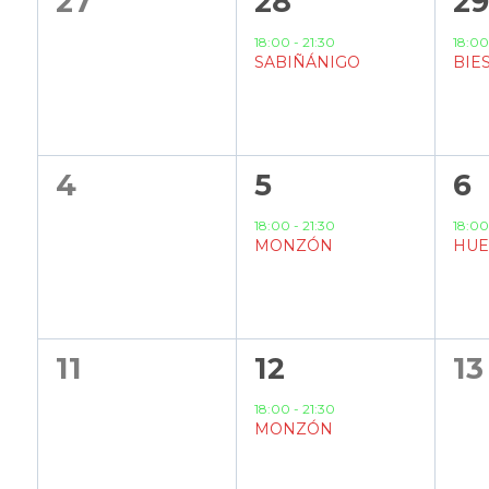
0
1
1
27
28
2
eventos,
evento,
ev
Eventos
18:00
-
21:30
18:0
SABIÑÁNIGO
BIE
0
1
1
4
5
6
eventos,
evento,
ev
18:00
-
21:30
18:0
MONZÓN
HUE
0
1
0
11
12
13
eventos,
evento,
ev
18:00
-
21:30
MONZÓN