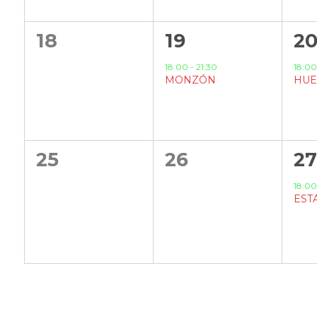
0
1
1
18
19
2
eventos,
evento,
ev
18:00
-
21:30
18:0
MONZÓN
HUE
0
0
1
25
26
2
eventos,
eventos,
ev
18:0
EST