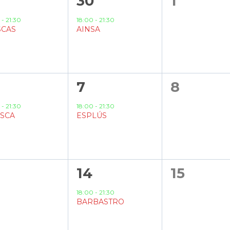
1
0
9
30
1
ento,
evento,
eventos
0
-
21:30
18:00
-
21:30
SCAS
AINSA
1
0
7
8
ento,
evento,
eventos
0
-
21:30
18:00
-
21:30
SCA
ESPLÚS
1
0
14
15
entos,
evento,
eventos
18:00
-
21:30
BARBASTRO