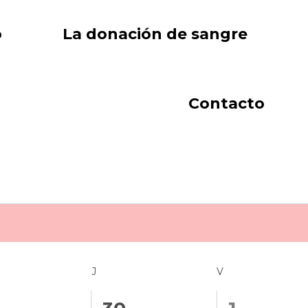
o
La donación de sangre
Contacto
COLES
J
JUEVES
V
VIERNES