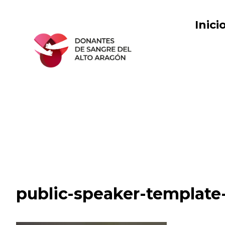
Saltar
al
Inici
contenido
public-speaker-template-