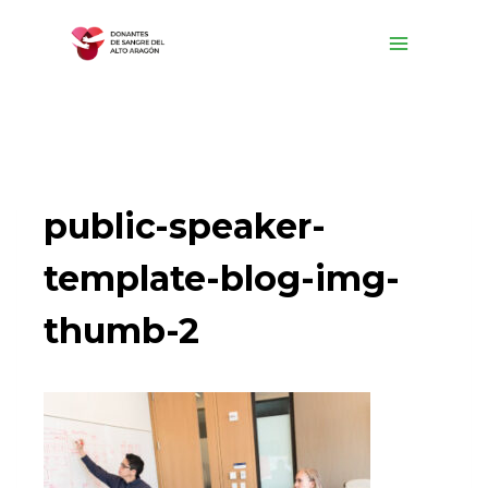
Saltar
al
contenido
public-speaker-
template-blog-img-
thumb-2