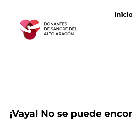
Saltar
al
Inici
contenido
¡Vaya! No se puede encon